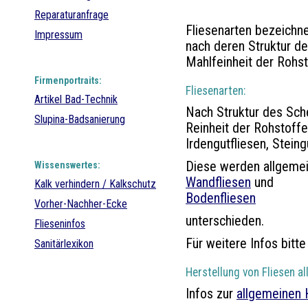
Reparaturanfrage
Fliesenarten bezeichn
Impressum
nach deren Struktur d
Mahlfeinheit der Rohst
Firmenportraits:
Fliesenarten:
Artikel
Bad-Technik
Nach Struktur des Sch
Slupina-Badsanierung
Reinheit der Rohstoffe 
Irdengutfliesen, Steing
Diese werden allgeme
Wissenswertes:
Wandfliesen
und
Kalk verhindern / Kalkschutz
Bodenfliesen
Vorher-Nachher-Ecke
unterschieden.
Flieseninfos
Für weitere Infos bitte
Sanitärlexikon
Herstellung von Fliesen al
Infos zur
allgemeinen 